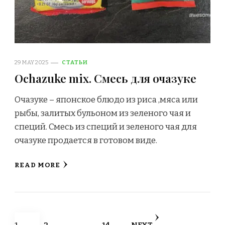
29 MAY 2025
СТАТЬИ
Ochazuke mix. Смесь для очазуке
Очазуке – японское блюдо из риса ,мяса или
рыбы, залитых бульоном из зеленого чая и
специй. Смесь из специй и зеленого чая для
очазуке продается в готовом виде.
READ MORE
Posts
PAGE
PAGE
PAGE