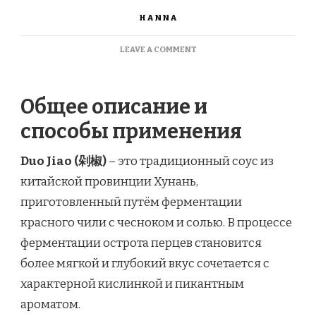
HANNA
ON
LEAVE A COMMENT
DUO
JIAO.
СОУС
Общее описание и
ИЗ
ФЕРМЕНТИРОВАННЫХ
способы применения
ЧИЛИ
ПЕРЦЕВ
И
Duo Jiao (剁椒)
– это традиционный соус из
ЧЕСНОКА.
китайской провинции Хунань,
приготовленный путём ферментации
красного чили с чесноком и солью. В процессе
ферментации острота перцев становится
более мягкой и глубокий вкус сочетается с
характерной кислинкой и пикантным
ароматом.