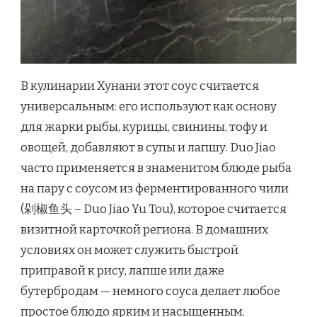
В кулинарии Хунани этот соус считается
универсальным: его используют как основу
для жарки рыбы, курицы, свинины, тофу и
овощей, добавляют в супы и лапшу. Duo Jiao
часто применяется в знаменитом блюде рыба
на пару с соусом из ферментированного чили
(剁椒鱼头 – Duo Jiao Yu Tou), которое считается
визитной карточкой региона. В домашних
условиях он может служить быстрой
приправой к рису, лапше или даже
бутербродам — немного соуса делает любое
простое блюдо ярким и насыщенным.