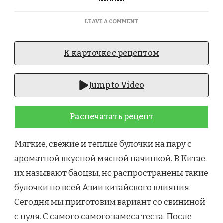
ON
LEAVE A COMMENT
BAPAO
/
BAOZI
К карточке с рецептом
WITH
PORK.
БУЛОЧКИ
Jump to Video
НА
ПАРУ
СО
Распечатать рецепт
СВИНИНОЙ
Мягкие, свежие и теплые булочки на пару с
ароматной вкусной мясной начинкой. В Китае
их называют баоцзы, но распространены такие
булочки по всей Азии китайского влияния.
Сегодня мы приготовим вариант со свининой
с нуля. С самого самого замеса теста. После