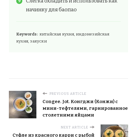
Слегка охладить и использовать как
начинку для баопао
Keywords:
китайская кухня, индонезийская
кухня, закуски
PREVIOUS ARTICLE
Congee. Jot. Конгджи (Конжи) с
мини-тефтелями, гарнированное
столетними яйцами
NEXT ARTICLE
Суфле из красного карри с рыбой