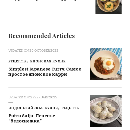
Recommended Articles
UPDATED ON
30 OCTOBER 2023
РЕЦЕПТЫ
ЯПОНСКАЯ КУХНЯ
Simplest Japanese Curry. Самое
простое японское карри
UPDATED ON
12 FEBRUARY 2025
ИНДОНЕЗИЙСКАЯ КУХНЯ
РЕЦЕПТЫ
Putru Salju. Печенье
“белоснежка”