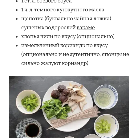
1 ст. л. соевого соуса
1 ч. л.
темного кунжутного масла
щепотка (буквально чайная ложка)
сушеных водорослей
вакаме
хлопья чили по вкусу (опционально)
измельченный кориандр по вкусу
(опционально и не аутентично, японцы не
сильно жалуют кориандр)