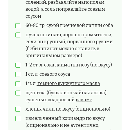
соленый, разбавляйте напополам
водой, а соль поправляйте соевым
соусом
60-80 гр. сухой гречневой лапши соба
пучок шпината, хорошо промытого и,
если он крупный, порванного руками
(беби шпинат можно оставить в
оригинальном размере)
1-2 ст. л. сока лайма или
юзу
(по вкусу)
1 ст. л. соевого соуса
1 ч. л.
темного кунжутного масла
щепотка (буквально чайная ложка)
сушеных водорослей
вакаме
хлопья чили по вкусу (опционально)
измельченный кориандр по вкусу
(опционально и не аутентично,