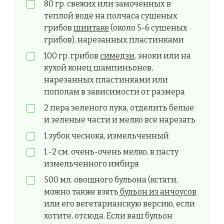
80 гр. свежих или замоченных в
теплой воде на полчаса сушеных
грибов
шиитаке
(около 5-6 сушеных
грибов), нарезанных пластинками
100 гр. грибов
симедзи
, эноки или на
кухой конец шампиньонов,
нарезанных пластинками или
пополам в зависимости от размера
2 пера зеленого лука, отделить белые
и зеленые части и мелко все нарезать
1 зубок чеснока, измельченный
1 -2 см. очень-очень мелко, в пасту
измельченного имбиря
500 мл. овощного бульона (кстати,
можно также взять
бульон из анчоусов
или его вегетарианскую версию, если
хотите, отсюда. Если ваш бульон