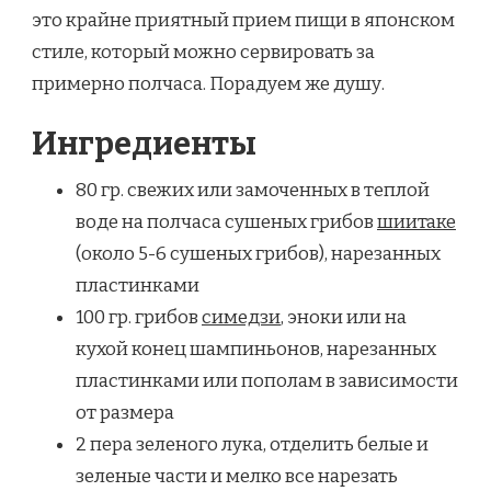
это крайне приятный прием пищи в японском
стиле, который можно сервировать за
примерно полчаса. Порадуем же душу.
Ингредиенты
80 гр. свежих или замоченных в теплой
воде на полчаса сушеных грибов
шиитаке
(около 5-6 сушеных грибов), нарезанных
пластинками
100 гр. грибов
симедзи
, эноки или на
кухой конец шампиньонов, нарезанных
пластинками или пополам в зависимости
от размера
2 пера зеленого лука, отделить белые и
зеленые части и мелко все нарезать