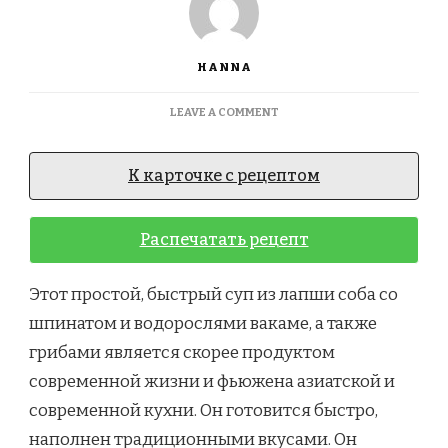
HANNA
ON
LEAVE A COMMENT
SIMPLE
FUSION
SOBA.
К карточке с рецептом
ПРОСТОЙ
СУП
С
Распечатать рецепт
ЛАПШОЙ
СОБА,
ЯПОНСКИМИ
Этот простой, быстрый суп из лапши соба со
ГРИБАМИ
шпинатом и водорослями вакаме, а также
И
ВОДОРОСЛЯМИ
грибами является скорее продуктом
современной жизни и фьюжена азиатской и
современной кухни. Он готовится быстро,
наполнен традиционными вкусами. Он