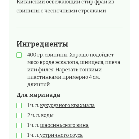
Китайский освежающий стир фрай из
свинины с чесночными стрелками
Ингредиенты
400 гр. свинины. Хорошо подойдет
мясо вроде эскалопа, шницеля, плеча
или филея. Нарезать тонкими
пластинками примерно 4 см.
длинной
Для маринада
1 ч. л.
кукурузного крахмала
2 ч. л. воды
1 ч. л.
шаосиньского вина
1 ч. л.
устричного соуса