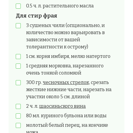
0.5 ч. л. растительного масла
Для стир фрая
3 сушеных чили (опционально, и
количество можно варьировать в
зависимости от вашей
толерантности к острому)
1 см. корня имбиря, мелко натертого
1 средняя морковка, нарезанного
очень тонкой соломкой
300 гр.
чесночных стрелок,
срезать
жесткие нижние части, нарезать на
участки около 5 см. длиной
2 ч. л.
шаосиньского вина
80 мл. куриного бульона или воды
молотый белый перец, на кончике
ножа