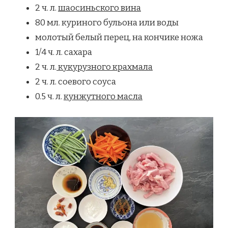
2 ч. л.
шаосиньского вина
80 мл. куриного бульона или воды
молотый белый перец, на кончике ножа
1/4 ч. л. сахара
2 ч. л.
кукурузного крахмала
2 ч. л. соевого соуса
0.5 ч. л.
кунжутного масла