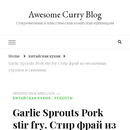
Awesome Curry Blog
Современная и классическая азиатская кулинария
Home
китайская кухня
Garlic Sprouts Pork stir fry. Стир фрай из чесночных
стрелок и свинины
UPDATED ON
14 APRIL 2024
КИТАЙСКАЯ КУХНЯ
РЕЦЕПТЫ
Garlic Sprouts Pork
stir fry. Стир фрай из