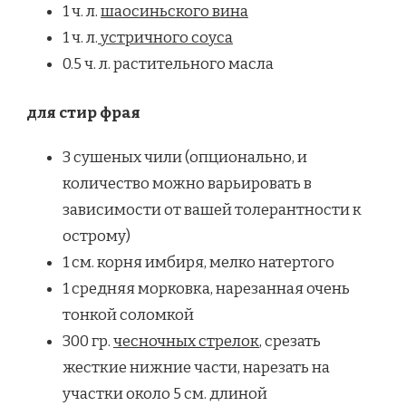
1 ч. л.
шаосиньского вина
1 ч. л.
устричного соуса
0.5 ч. л. растительного масла
для стир фрая
3 сушеных чили (опционально, и
количество можно варьировать в
зависимости от вашей толерантности к
острому)
1 см. корня имбиря, мелко натертого
1 средняя морковка, нарезанная очень
тонкой соломкой
300 гр.
чесночных стрелок
, срезать
жесткие нижние части, нарезать на
участки около 5 см. длиной