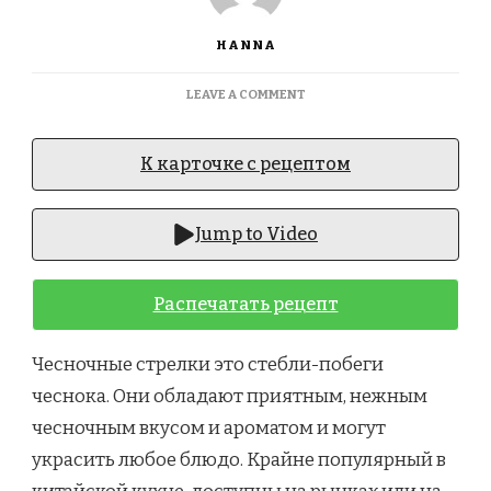
HANNA
ON
LEAVE A COMMENT
GARLIC
SPROUTS
PORK
К карточке с рецептом
STIR
FRY.
СТИР
Jump to Video
ФРАЙ
ИЗ
ЧЕСНОЧНЫХ
Распечатать рецепт
СТРЕЛОК
И
СВИНИНЫ
Чесночные стрелки это стебли-побеги
чеснока. Они обладают приятным, нежным
чесночным вкусом и ароматом и могут
украсить любое блюдо. Крайне популярный в