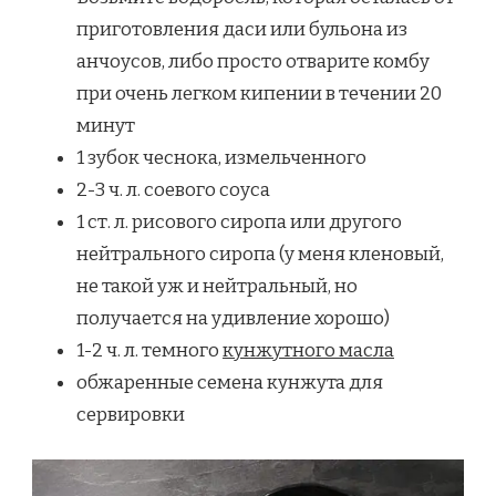
приготовления даси или бульона из
анчоусов, либо просто отварите комбу
при очень легком кипении в течении 20
минут
1 зубок чеснока, измельченного
2-3 ч. л. соевого соуса
1 ст. л. рисового сиропа или другого
нейтрального сиропа (у меня кленовый,
не такой уж и нейтральный, но
получается на удивление хорошо)
1-2 ч. л. темного
кунжутного масла
обжаренные семена кунжута для
сервировки