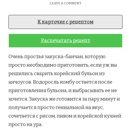
ON
LEAVE A COMMENT
KELP
BANCHAN.
ЗАКУСКА
К карточке с рецептом
ИЗ
ВОДОРОСЛИ
КОМБУ.
Распечатать рецепт
Очень простая закуска-банчан, которую
просто необходимо приготовить, если уж вы
решились сварить корейский бульон из
анчоусов. Водоросль комбу остается после
приготовления бульона, и выбрасывать ее не
хочется. Закуска же готовится за пару минут и
получается просто гениальной на вкус,
сочетается с рисом, пивом и корейской кухней
просто на ура.