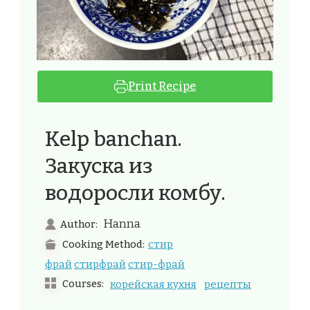
Print Recipe
Kelp banchan.
Закуска из
водоросли комбу.
Hanna
Author:
стир
Cooking Method:
фрай
стирфрай
стир-фрай
Courses:
корейская кухня
рецепты