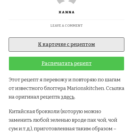
HANNA
ON
LEAVE A COMMENT
GARLIC
OIL
KAI
К карточке с рецептом
LAN.
КИТАЙСКАЯ
БРОККОЛИ
Распечатать рецепт
С
ЧЕСНОКОМ
И
Этот рецепт я перевожу и повторяю по шагам
УСТРИЧНЫМ
от известного блоггера Marionskitchen. Ссылка
СОУСОМ
на оригинал рецепта
здесь
.
Китайская брокколи (которую можно
заменить любой зеленью вроде пак чой, чой
сум и.т.д.), приготовленная таким образом –