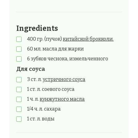
Ingredients
400 гр. (пучок)
китайской брокколи.
60 мл. масла для жарки
6 зубков чеснока, измельченного
Для соуса
3 ст. л.
устричного соуса
1 ст. л. соевого соуса
1 ч. л.
кунжутного масла
1/4 ч. л. сахара
1 ст. л. воды