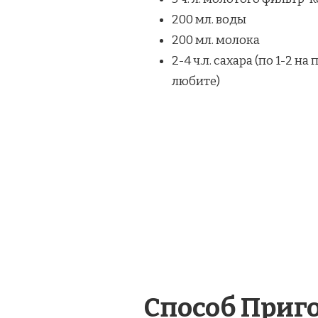
200 мл. воды
200 мл. молока
2-4 ч.л. сахара (по 1-2 н
любите)
Способ Приг