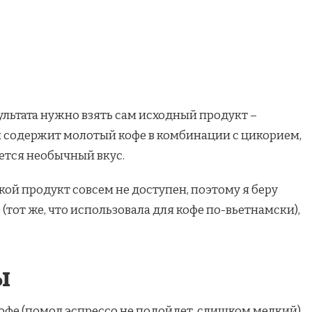
ультата нужно взять сам исходный продукт –
н содержит молотый кофе в комбинации с цикорием,
ается необычный вкус.
кой продукт совсем не доступен, поэтому я беру
(тот же, что использовала для кофе по-вьетнамски),
ы
-кофе (помол эспрессо не подойдет, слишком мелкий)