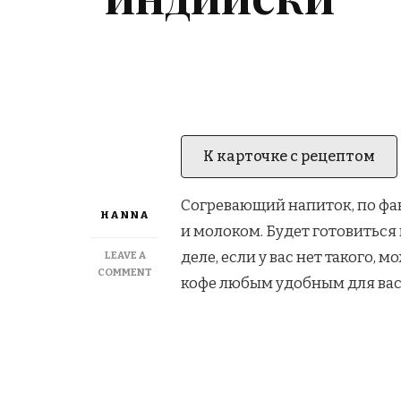
К карточке с рецептом
Согревающий напиток, по фак
HANNA
и молоком. Будет готовиться
деле, если у вас нет такого,
LEAVE A
ON
COMMENT
кофе любым удобным для вас
INDIAN
FILTER
COFFEE.
КОФЕ
ПО-
ИНДИЙСКИ