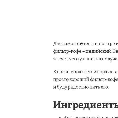
Для самого аутентичного рез
фильтр-кофе – индийский. О
за счет чего у напитка получ
К сожалению, в моих краях та
просто хороший фильтр-кофе 
и буду радостно пить его.
Ингредиент
3 ч. л. молотого фильтр