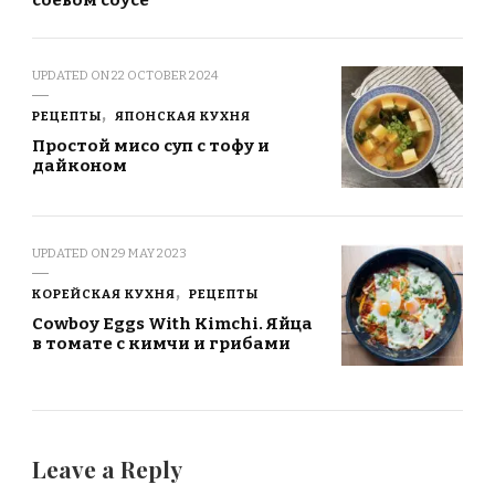
UPDATED ON
22 OCTOBER 2024
РЕЦЕПТЫ
ЯПОНСКАЯ КУХНЯ
Простой мисо суп с тофу и
дайконом
UPDATED ON
29 MAY 2023
КОРЕЙСКАЯ КУХНЯ
РЕЦЕПТЫ
Cowboy Eggs With Kimchi. Яйца
в томате с кимчи и грибами
Leave a Reply