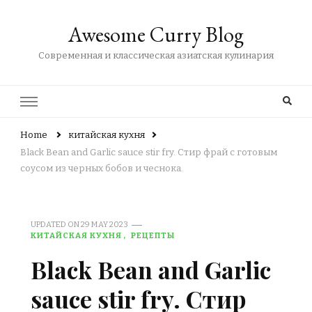
Awesome Curry Blog
Современная и классическая азиатская кулинария
Home
китайская кухня
Black Bean and Garlic sauce stir fry. Стир фрай с готовым
соусом из черных бобов и чеснока.
UPDATED ON
29 MAY 2023
КИТАЙСКАЯ КУХНЯ
РЕЦЕПТЫ
Black Bean and Garlic
sauce stir fry. Стир