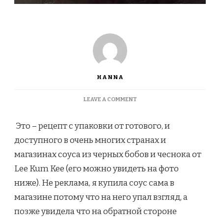
HANNA
ON
LEAVE A COMMENT
BLACK
BEAN
Это – рецепт с упаковки от готового, и
AND
GARLIC
доступного в очень многих странах и
SAUCE
магазинах соуса из черных бобов и чеснока от
STIR
FRY.
Lee Kum Kee (его можно увидеть на фото
СТИР
ниже). Не реклама, я купила соус сама в
ФРАЙ
С
магазине потому что на него упал взгляд, а
ГОТОВЫМ
позже увидела что на обратной стороне
СОУСОМ
ИЗ