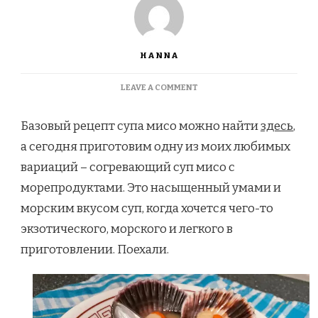
HANNA
ON
LEAVE A COMMENT
MISO
WITH
Базовый рецепт супа мисо можно найти
здесь
,
SEAFOOD.
СУП
а сегодня приготовим одну из моих любимых
МИСО
вариаций – согревающий суп мисо с
С
МОРСКИМИ
морепродуктами. Это насыщенный умами и
ГРЕБЕШКАМИ
морским вкусом суп, когда хочется чего-то
И
МИДИЯМИ
экзотического, морского и легкого в
приготовлении. Поехали.