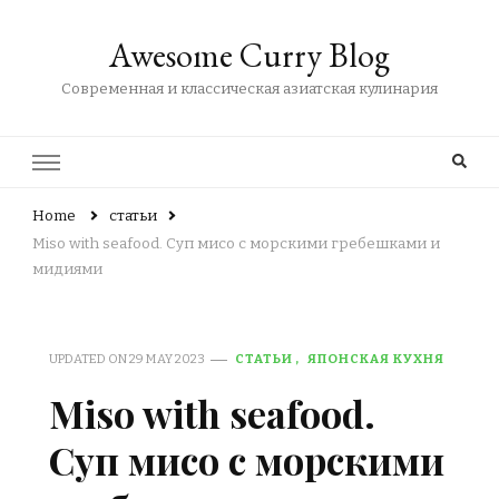
Awesome Curry Blog
Современная и классическая азиатская кулинария
Home
статьи
Miso with seafood. Суп мисо с морскими гребешками и
мидиями
UPDATED ON
29 MAY 2023
СТАТЬИ
ЯПОНСКАЯ КУХНЯ
Miso with seafood.
Суп мисо с морскими