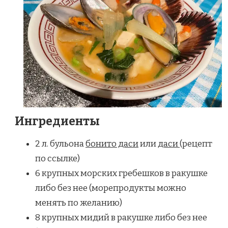
Ингредиенты
2 л. бульона
бонито даси
или
даси
(рецепт
по ссылке)
6 крупных морских гребешков в ракушке
либо без нее (морепродукты можно
менять по желанию)
8 крупных мидий в ракушке либо без нее