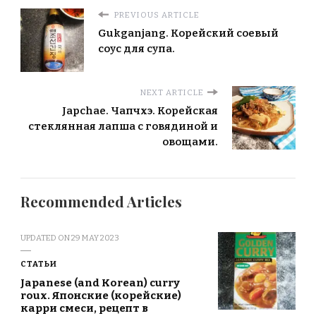
PREVIOUS ARTICLE
Gukganjang. Корейский соевый
соус для супа.
NEXT ARTICLE
Japchae. Чапчхэ. Корейская
стеклянная лапша с говядиной и
овощами.
Recommended Articles
UPDATED ON
29 MAY 2023
СТАТЬИ
Japanese (and Korean) curry
roux. Японские (корейские)
карри смеси, рецепт в