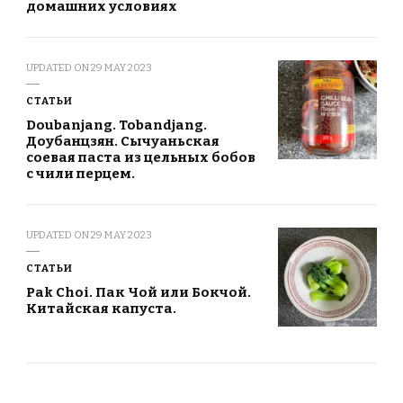
домашних условиях
UPDATED ON
29 MAY 2023
СТАТЬИ
Doubanjang. Tobandjang.
Доубанцзян. Сычуаньская
соевая паста из цельных бобов
с чили перцем.
UPDATED ON
29 MAY 2023
СТАТЬИ
Pak Choi. Пак Чой или Бокчой.
Китайская капуста.